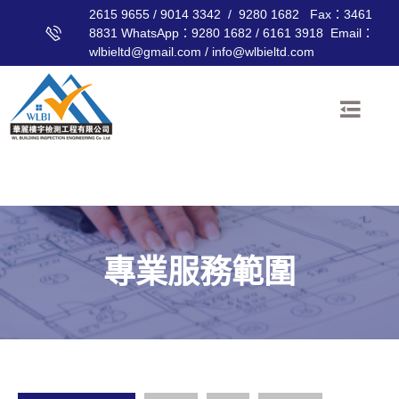
2615 9655 / 9014 3342 / 9280 1682 Fax：3461
8831 WhatsApp：9280 1682 / 6161 3918 Email：
wlbieltd@gmail.com / info@wlbieltd.com
專業服務範圍