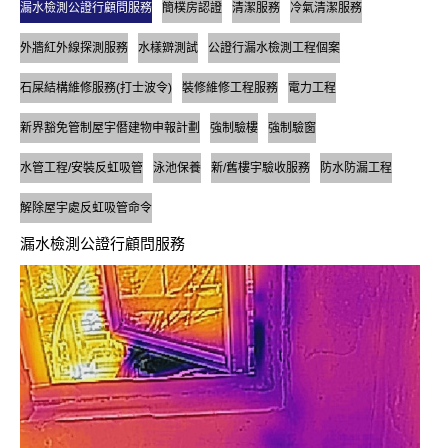
漏水檢測公證行顧問服務
簡樸房認證
清潔服務
冷氣清潔服務
外牆紅外線探測服務
水樣辧測試
公證行漏水檢測工程個案
石屎結構維修服務(打士波令)
裝修維修工程服務
電力工程
新界豁免管制屋宇僭建物申報計劃
強制驗樓
強制驗窗
水管工程/安裝反虹吸管
泳池保養
新/舊樓宇驗收服務
防水防漏工程
解除屋宇處反虹吸管命令
漏水檢測公證行顧問服務