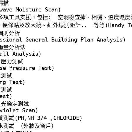
掃描
wave Moisture Scan)
多項工具支援，包括
:
空洞檢查捧、相機、溫度濕度
、便條貼及放大鏡、紅外線測距計
..
等等
(Handy T
圖則分析
ssional General Building Plan Analysis)
雨量分析法
all Analysis)
向壓力測試
se Pressure Test)
水測試
ng Test)
粉測試
est)
外光鑑定測試
violet Scan)
質測試
(PH,NH 3/4 ,CHLORIDE)
水測試 （外牆及窗戶）