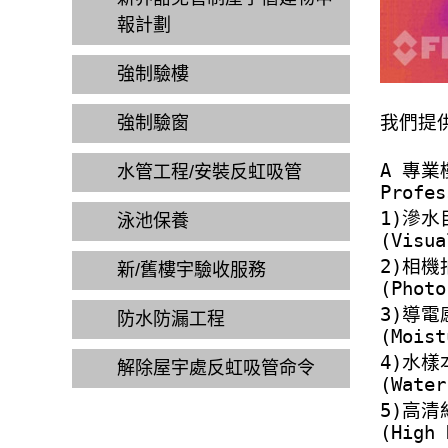
報計劃
強制驗樓
我們提
強制驗窗
A
專業
水管工程/安裝反虹吸管
Profes
1)
滲水
泳池保養
(Visua
2)
相機
新/舊樓宇驗收服務
(Photo
3)
導電
防水防漏工程
(Moist
4)
水樣
解除屋宇處反虹吸管命令
(Water
5)
高清
(High 